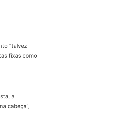
nto “talvez
ntas fixas como
sta, a
na cabeça”,