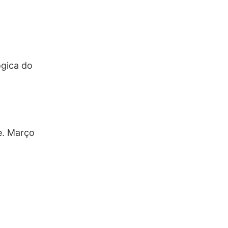
ógica do
e. Março