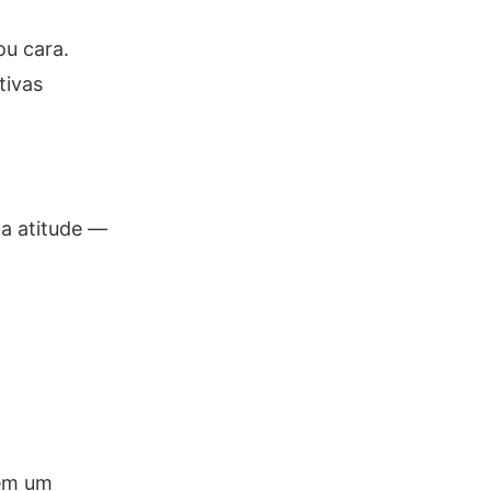
ou cara.
tivas
na atitude —
 em um