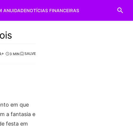
M ANUIDADE
NOTÍCIAS FINANCEIRAS
ois
A+
3 MIN
SALVE
mento em que
om a fantasia e
de festa em