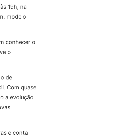
às 19h, na
an, modelo
sam conhecer o
ve o
do de
sil. Com quase
o a evolução
ovas
ras e conta