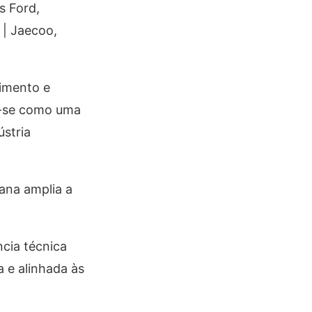
s Ford,
 | Jaecoo,
dimento e
u-se como uma
stria
ana amplia a
cia técnica
 e alinhada às