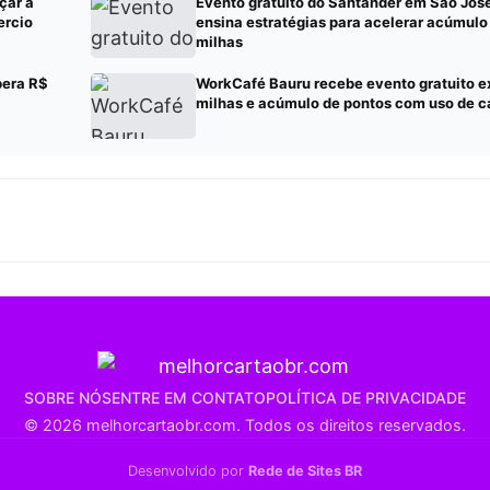
çar a
Evento gratuito do Santander em São Jo
ercio
ensina estratégias para acelerar acúmulo
milhas
bera R$
WorkCafé Bauru recebe evento gratuito e
milhas e acúmulo de pontos com uso de c
SOBRE NÓS
ENTRE EM CONTATO
POLÍTICA DE PRIVACIDADE
© 2026 melhorcartaobr.com. Todos os direitos reservados.
Desenvolvido por
Rede de Sites BR