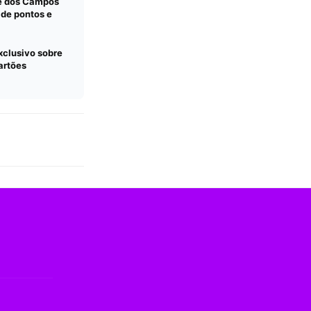
sé dos Campos
 de pontos e
xclusivo sobre
artões