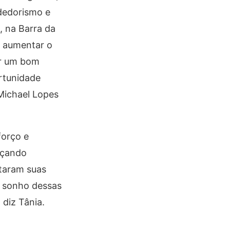
ndedorismo e
, na Barra da
o aumentar o
er um bom
ortunidade
Michael Lopes
forço e
nçando
ntaram suas
o sonho dessas
diz Tânia.