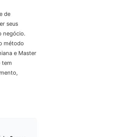
e de
er seus
o negócio.
no método
niana e Master
e tem
imento,