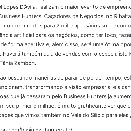
l Lopes D’Ávila, realizam o maior evento de empree
Business Hunters: Caçadores de Negócios, no Ribalta
irão conhecimentos para 2 mil empresários sobre com
ência artificial para os negócios, como ter foco, faz
s de forma acertiva e, além disso, será uma ótima op
. Haverá também aula de vendas com o especialista 
s Tânia Zambon.
ão buscando maneiras de parar de perder tempo, es
funcionam, transformando a visão empresarial e alca
ssoas que já passaram pelo Business Hunters já aume
 seu primeiro milhão. É muito gratificante ver que 
des que vimos também no Vale do Silício para eles”, 
mbon.com/business-hunters-lp/