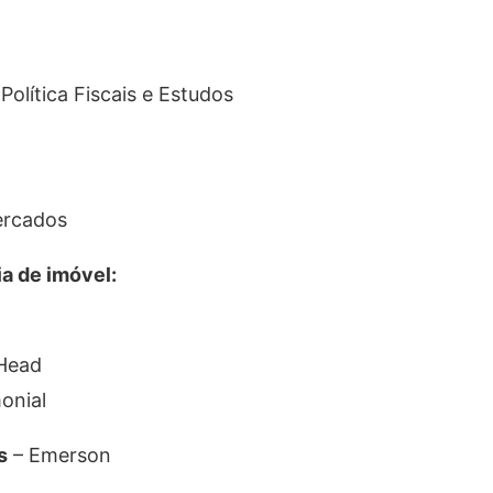
Política Fiscais e Estudos
Mercados
ia de imóvel:
Head
onial
s
– Emerson