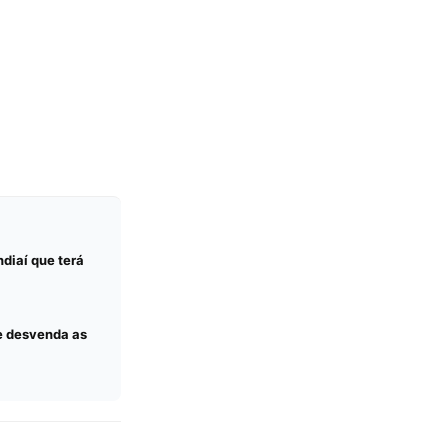
diaí que terá
ue desvenda as