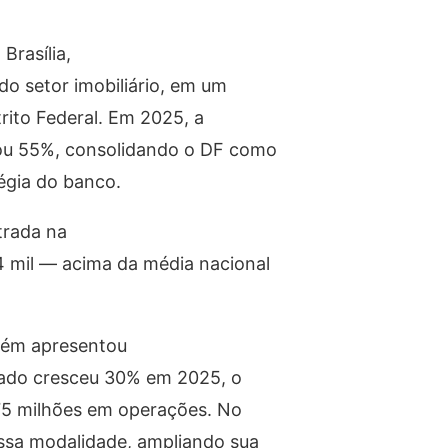
Brasília,
o setor imobiliário, em um
rito Federal. Em 2025, a
çou 55%, consolidando o DF como
égia do banco.
trada na
4 mil — acima da média nacional
bém apresentou
cado cresceu 30% em 2025, o
75 milhões em operações. No
ssa modalidade, ampliando sua