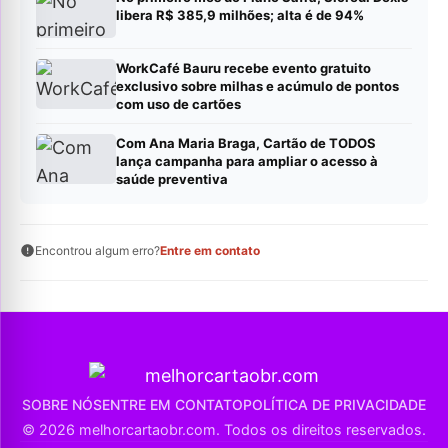
libera R$ 385,9 milhões; alta é de 94%
WorkCafé Bauru recebe evento gratuito
exclusivo sobre milhas e acúmulo de pontos
com uso de cartões
Com Ana Maria Braga, Cartão de TODOS
lança campanha para ampliar o acesso à
saúde preventiva
Encontrou algum erro?
Entre em contato
SOBRE NÓS
ENTRE EM CONTATO
POLÍTICA DE PRIVACIDADE
© 2026 melhorcartaobr.com. Todos os direitos reservados.