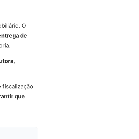
iliário. O
entrega de
ria.
utora,
 fiscalização
rantir que