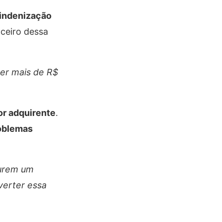
indenização
nceiro dessa
ber mais de R$
or adquirente
.
oblemas
curem um
verter essa