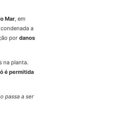
do Mar
, em
oi condenada a
ação por
danos
 na planta.
ó é permitida
o passa a ser